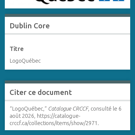
c
i
p
Dublin Core
a
l
Titre
LogoQuébec
Citer ce document
“LogoQuébec,”
Catalogue CRCCF
, consulté le 6
août 2026,
https://catalogue-
crccf.ca/collections/items/show/2971
.