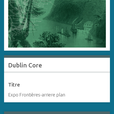
c
i
p
a
l
Dublin Core
Titre
Expo Frontières-arriere plan