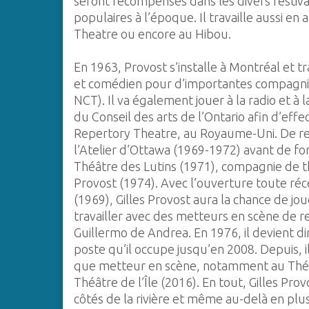
seront récompensés dans les divers festiva
populaires à l’époque. Il travaille aussi en
Theatre ou encore au Hibou.
En 1963, Provost s’installe à Montréal et t
et comédien pour d’importantes compagnie
NCT). Il va également jouer à la radio et à 
du Conseil des arts de l’Ontario afin d’ef
Repertory Theatre, au Royaume-Uni. De ret
l’Atelier d’Ottawa (1969-1972) avant de f
Théâtre des Lutins (1971), compagnie de th
Provost (1974). Avec l’ouverture toute ré
(1969), Gilles Provost aura la chance de j
travailler avec des metteurs en scène de r
Guillermo de Andrea. En 1976, il devient dir
poste qu’il occupe jusqu’en 2008. Depuis, 
que metteur en scène, notamment au Théâtr
Théâtre de l’Île (2016). En tout, Gilles Pr
côtés de la rivière et même au-delà en plus