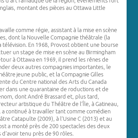
ls d’art ramatique de la région, événements fort
 anglais, montant des pièces au Ottawa Little
ravaille comme régie, assistant à la mise en scène
s, dont la Nouvelle Compagnie théâtrale (la
la télévision. En 1968, Provost obtient une bourse
fectuer un stage de mise en scène au Birmingham
our à Ottawa en 1969, il prend les rênes de
onder deux autres compagnies importantes, le
éâtre jeune public, et la Compagnie Gilles
cente du Centre national des Arts du Canada
ouer dans une quarantaine de roductions et de
enom, dont André Brassard et, plus tard,
ecteur artistique du Théâtre de l’Île, à Gatineau,
il a continué à travailler tant comme comédien
e Catapulte (2009), à l’Usine C (2013) et au
ovost a monté près de 200 spectacles des deux
 d’avoir tenu près de 90 rôles.