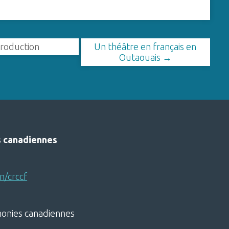
troduction
Un théâtre en français en
Outaouais →
s canadiennes
n/crccf
honies canadiennes