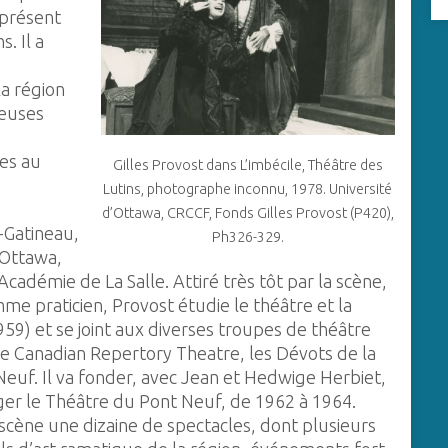
 présent
. Il a
a région
reuses
les au
Gilles Provost dans L’imbécile, Théâtre des
Lutins, photographe inconnu, 1978. Université
d’Ottawa, CRCCF, Fonds Gilles Provost (P420),
-Gatineau,
Ph326-329.
d’Ottawa,
’Académie de La Salle. Attiré très tôt par la scène,
e praticien, Provost étudie le théâtre et la
59) et se joint aux diverses troupes de théâtre
le Canadian Repertory Theatre, les Dévots de la
euf. Il va fonder, avec Jean et Hedwige Herbiet,
iger le Théâtre du Pont Neuf, de 1962 à 1964.
scène une dizaine de spectacles, dont plusieurs