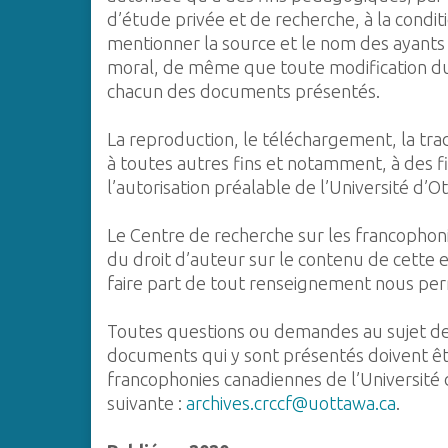
d’étude privée et de recherche, à la condi
mentionner la source et le nom des ayants
moral, de même que toute modification du 
chacun des documents présentés.
La reproduction, le téléchargement, la tradu
à toutes autres fins et notamment, à des f
l’autorisation préalable de l’Université d’O
Le Centre de recherche sur les francophonie
du droit d’auteur sur le contenu de cette e
faire part de tout renseignement nous per
Toutes questions ou demandes au sujet des 
documents qui y sont présentés doivent êt
francophonies canadiennes de l’Université 
suivante :
archives.crccf@uottawa.ca
.