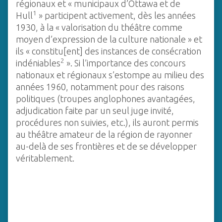
régionaux et « municipaux d’Ottawa et de
c
1
Hull
» participent activement, dès les années
i
1930, à la « valorisation du théâtre comme
p
moyen d’expression de la culture nationale » et
a
ils « constitu[ent] des instances de consécration
l
2
indéniables
». Si l’importance des concours
nationaux et régionaux s’estompe au milieu des
années 1960, notamment pour des raisons
politiques (troupes anglophones avantagées,
adjudication faite par un seul juge invité,
procédures non suivies, etc.), ils auront permis
au théâtre amateur de la région de rayonner
au-delà de ses frontières et de se développer
véritablement.