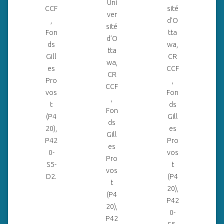
Uni
CCF
sité
ver
,
d’O
sité
Fon
tta
d’O
ds
wa,
tta
Gill
CR
wa,
es
CCF
CR
Pro
,
CCF
vos
Fon
,
t
ds
Fon
(P4
Gill
ds
20),
es
Gill
P42
Pro
es
0-
vos
Pro
S5-
t
vos
D2.
(P4
t
20),
(P4
P42
20),
0-
P42