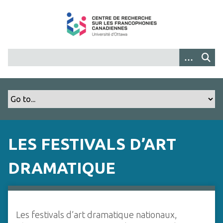
P
a
s
s
e
r
a
u
c
o
n
t
LES FESTIVALS D’ART
e
n
DRAMATIQUE
u
p
r
i
Les festivals d’art dramatique nationaux,
n