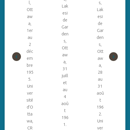
l,
s,
Lak
Ott
Lak
esi
aw
esi
de
a,
de
Gar
1er
Gar
den
au
den
s,
2
s,
Ott
déc
Ott
‹
›
aw
em
aw
a,
bre
a,
31
195
28
juill
5.
au
et
Uni
31
au
ver
aoû
4
sité
t
aoû
d’O
196
t
tta
2.
196
wa,
Uni
1.
CR
ver