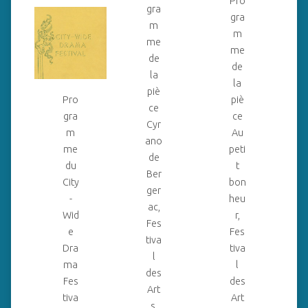
Pro
gra
gra
m
m
me
me
de
de
la
la
piè
Pro
piè
ce
gra
ce
Cyr
m
Au
ano
me
peti
de
du
t
Ber
City
bon
ger
-
heu
ac,
Wid
r,
Fes
e
Fes
tiva
Dra
tiva
l
ma
l
des
Fes
des
Art
tiva
Art
s,