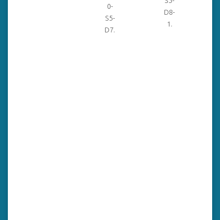
S5-
0-
D8-
S5-
1.
D7.