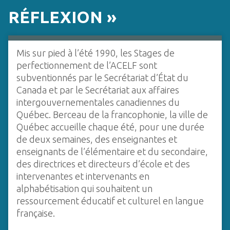
c
RÉFLEXION »
i
p
a
Mis sur pied à l’été 1990, les Stages de
l
perfectionnement de l’ACELF sont
subventionnés par le Secrétariat d’État du
Canada et par le Secrétariat aux affaires
intergouvernementales canadiennes du
Québec. Berceau de la francophonie, la ville de
Québec accueille chaque été, pour une durée
de deux semaines, des enseignantes et
enseignants de l’élémentaire et du secondaire,
des directrices et directeurs d’école et des
intervenantes et intervenants en
alphabétisation qui souhaitent un
ressourcement éducatif et culturel en langue
française.