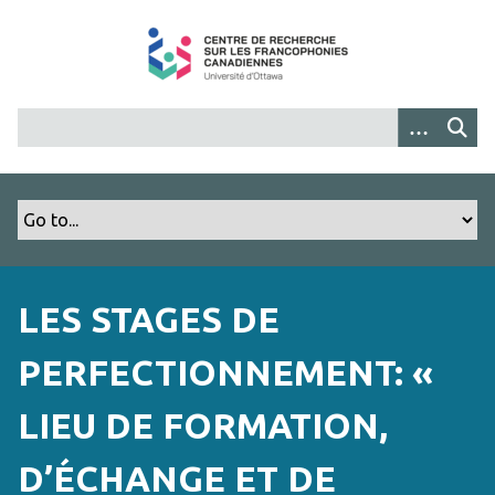
P
a
s
s
e
r
a
u
c
o
n
t
LES STAGES DE
e
n
PERFECTIONNEMENT: «
u
p
LIEU DE FORMATION,
r
i
D’ÉCHANGE ET DE
n