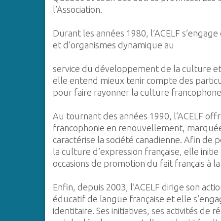
l’Association.
Durant les années 1980, l’ACELF s’engage 
et d’organismes dynamique au
service du développement de la culture et
elle entend mieux tenir compte des particu
pour faire rayonner la culture francophone 
Au tournant des années 1990, l’ACELF offr
francophonie en renouvellement, marquée pa
caractérise la société canadienne. Afin de p
la culture d’expression française, elle initi
occasions de promotion du fait français à l
Enfin, depuis 2003, l’ACELF dirige son acti
éducatif de langue française et elle s’eng
identitaire. Ses initiatives, ses activités d