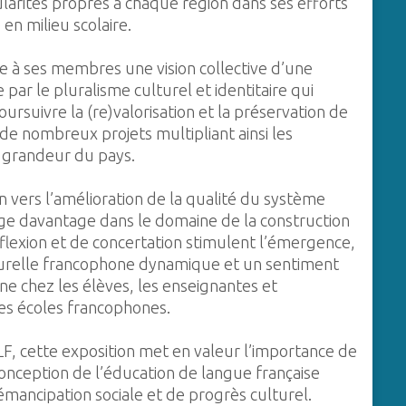
larités propres à chaque région dans ses efforts
en milieu scolaire.
e à ses membres une vision collective d’une
r le pluralisme culturel et identitaire qui
oursuivre la (re)valorisation et la préservation de
e de nombreux projets multipliant ainsi les
a grandeur du pays.
on vers l’amélioration de la qualité du système
age davantage dans le domaine de la construction
e réflexion et de concertation stimulent l’émergence,
turelle francophone dynamique et un sentiment
e chez les élèves, les enseignantes et
des écoles francophones.
F, cette exposition met en valeur l’importance de
nception de l’éducation de langue française
émancipation sociale et de progrès culturel.