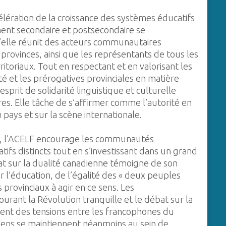
célération de la croissance des systèmes éducatifs
ment secondaire et postsecondaire se
qu’elle réunit des acteurs communautaires
 provinces, ainsi que les représentants de tous les
ritoriaux. Tout en respectant et en valorisant les
 et les prérogatives provinciales en matière
esprit de solidarité linguistique et culturelle
es. Elle tâche de s’affirmer comme l’autorité en
pays et sur la scène internationale.
0, l’ACELF encourage les communautés
ifs distincts tout en s’investissant dans un grand
ébat sur la dualité canadienne témoigne de son
r l’éducation, de l’égalité des « deux peuples
 provinciaux à agir en ce sens. Les
urant la Révolution tranquille et le débat sur la
ent des tensions entre les francophones du
liens se maintiennent néanmoins au sein de